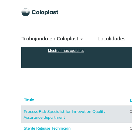
(página
Inicio
|
en Coloplast A/S
actual)
Resultados de búsqueda de
"Quality Assurance".
Buscar por palabra clave
Trabajando en Coloplast
Localidades
Mostrar más opciones
Título
Process Risk Specialist for Innovation Quality
Q
Assurance department
Sterile Release Technician
Q