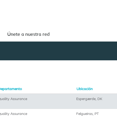
Buscar por ubicación
Únete a nuestra red
Departamento
Ubicación
uality Assurance
Espergærde, DK
uality Assurance
Felgueiras, PT