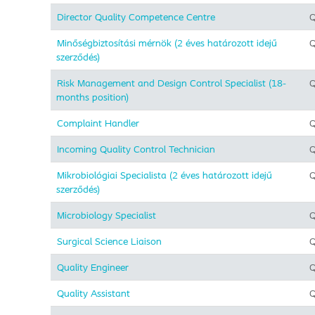
Director Quality Competence Centre
Q
Minőségbiztosítási mérnök (2 éves határozott idejű
Q
szerződés)
Risk Management and Design Control Specialist (18-
Q
months position)
Complaint Handler
Q
Incoming Quality Control Technician
Q
Mikrobiológiai Specialista (2 éves határozott idejű
Q
szerződés)
Microbiology Specialist
Q
Surgical Science Liaison
Q
Quality Engineer
Q
Quality Assistant
Q