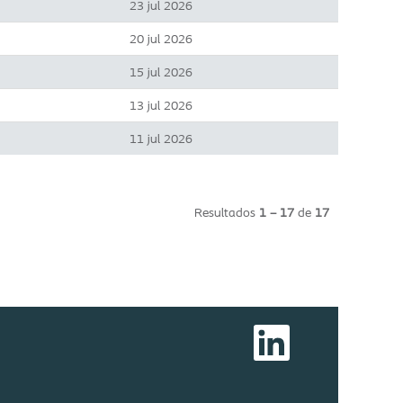
23 jul 2026
20 jul 2026
15 jul 2026
13 jul 2026
11 jul 2026
Resultados
1 – 17
de
17
S
e
a
b
r
e