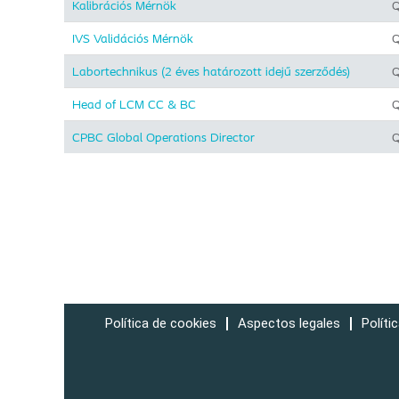
Kalibrációs Mérnök
Q
IVS Validációs Mérnök
Q
Labortechnikus (2 éves határozott idejű szerződés)
Q
Head of LCM CC & BC
Q
CPBC Global Operations Director
Q
Política de cookies
Aspectos legales
Políti