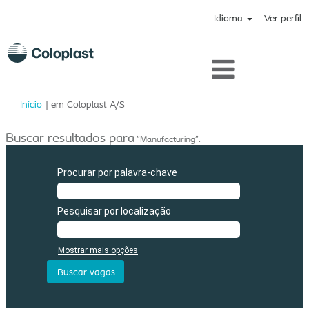
Idioma
Ver perfil
(página
Início
|
em Coloplast A/S
atual)
Buscar resultados para
"Manufacturing".
Procurar por palavra-chave
Pesquisar por localização
Mostrar mais opções