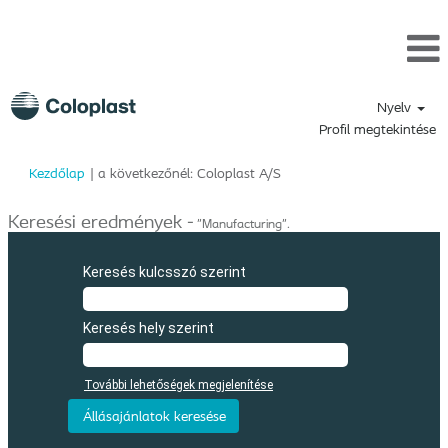
Nyelv
Profil megtekintése
(aktuális
Kezdőlap
|
a következőnél: Coloplast A/S
oldal)
Keresési eredmények -
"Manufacturing".
Keresés kulcsszó szerint
Keresés hely szerint
További lehetőségek megjelenítése