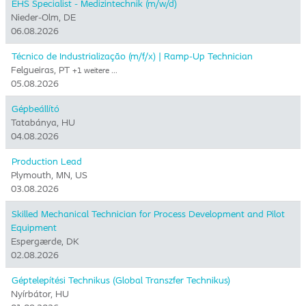
EHS Specialist - Medizintechnik (m/w/d)
Nieder-Olm, DE
06.08.2026
Técnico de Industrialização (m/f/x) | Ramp-Up Technician
Felgueiras, PT
+1 weitere …
05.08.2026
Gépbeállító
Tatabánya, HU
04.08.2026
Production Lead
Plymouth, MN, US
03.08.2026
Skilled Mechanical Technician for Process Development and Pilot
Equipment
Espergærde, DK
02.08.2026
Géptelepítési Technikus (Global Transzfer Technikus)
Nyírbátor, HU