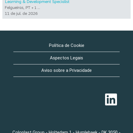
Learning & Development Specialist
Felgueiras, PT
+ 1 …
11 de jul. de 2026
Política de Cookie
Aspectos Legais
Aviso sobre a Privacidade
A
b
r
e
e
m
u
m
a
Coloplast Group - Holtedam 1 - Humlebaek - DK 3050 -