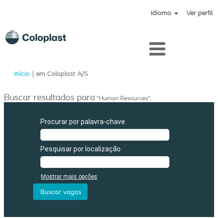
Idioma
Ver perfil
(página
Início
|
em Coloplast A/S
atual)
Buscar resultados para
"Human Resources".
Procurar por palavra-chave
Pesquisar por localização
Mostrar mais opções