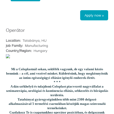
Apply now »
Operátor
Location:
Tatabánya, HU
Job Family:
Manufacturing
Country/Region:
Hungary
Mi a Coloplastnál sokan, sokfélék vagyunk, de egy valami közös
bennünk – a cél, ami vezérel minket. Küldetésünk, hogy megkönnyítsük
az intim egészségügyi ellátást igénylő emberek életét.
* * *
A dán székhelyű és tulajdonú Coloplast piacvezető nagyvállalat a
sztómaterápia, urológiai és kontinencia ellátás, sebkezelés és bőrápolás
területén.
Tatabányai gyáregységünkben több mint 2300 dolgozó
alkalmazásával 5 termelési csarnokban készítjük magas színvonalú
termékeinket.
Csatlakozz Te is csapatunkhoz operátor pozícióban, és dolgozzunk