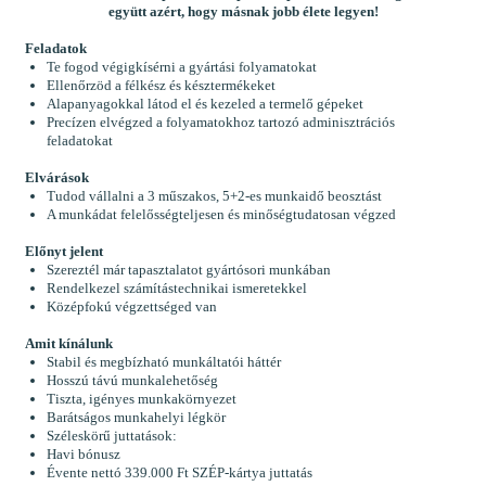
együtt azért, hogy másnak jobb élete legyen!
Feladatok
Te fogod végigkísérni a gyártási folyamatokat
Ellenőrzöd a félkész és késztermékeket
Alapanyagokkal látod el és kezeled a termelő gépeket
Precízen elvégzed a folyamatokhoz tartozó adminisztrációs
feladatokat
Elvárások
Tudod vállalni a 3 műszakos, 5+2-es munkaidő beosztást
A munkádat felelősségteljesen és minőségtudatosan végzed
Előnyt jelent
Szereztél már tapasztalatot gyártósori munkában
Rendelkezel számítástechnikai ismeretekkel
Középfokú végzettséged van
Amit kínálunk
Stabil és megbízható munkáltatói háttér
Hosszú távú munkalehetőség
Tiszta, igényes munkakörnyezet
Barátságos munkahelyi légkör
Széleskörű juttatások:
Havi bónusz
Évente nettó 339.000 Ft SZÉP-kártya juttatás