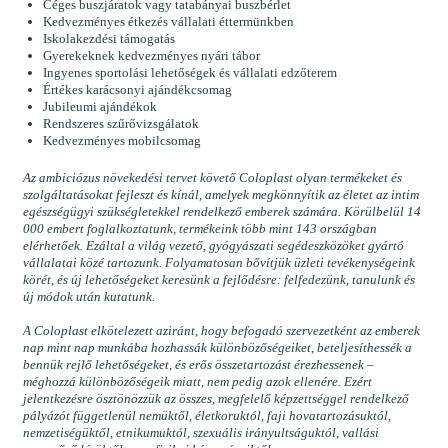
Céges buszjáratok vagy tatabányai buszbérlet
Kedvezményes étkezés vállalati éttermünkben
Iskolakezdési támogatás
Gyerekeknek kedvezményes nyári tábor
Ingyenes sportolási lehetőségek és vállalati edzőterem
Értékes karácsonyi ajándékcsomag
Jubileumi ajándékok
Rendszeres szűrővizsgálatok
Kedvezményes mobilcsomag
Az ambiciózus növekedési tervet követő Coloplast olyan termékeket és
szolgáltatásokat fejleszt és kínál, amelyek megkönnyítik az életet az intim
egészségügyi szükségletekkel rendelkező emberek számára. Körülbelül 14
000 embert foglalkoztatunk, termékeink több mint 143 országban
elérhetőek. Ezáltal a világ vezető, gyógyászati segédeszközöket gyártó
vállalatai közé tartozunk. Folyamatosan bővítjük üzleti tevékenységeink
körét, és új lehetőségeket keresünk a fejlődésre: felfedezünk, tanulunk és
új módok után kutatunk.
A Coloplast elkötelezett aziránt, hogy befogadó szervezetként az emberek
nap mint nap munkába hozhassák különbözőségeiket, beteljesíthessék a
bennük rejlő lehetőségeket, és erős összetartozást érezhessenek –
méghozzá különbözőségeik miatt, nem pedig azok ellenére. Ezért
jelentkezésre ösztönözzük az összes, megfelelő képzettséggel rendelkező
pályázót függetlenül nemüktől, életkoruktól, faji hovatartozásuktól,
nemzetiségüktől, etnikumuktól, szexuális irányultságuktól, vallási