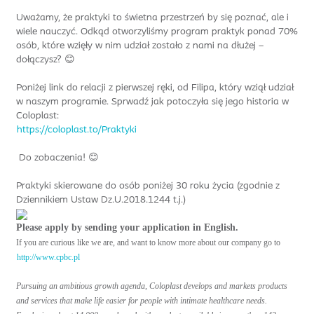
Uważamy, że praktyki to świetna przestrzeń by się poznać, ale i
wiele nauczyć. Odkąd otworzyliśmy program praktyk ponad 70%
osób, które wzięły w nim udział zostało z nami na dłużej –
dołączysz? 😊
Poniżej link do relacji z pierwszej ręki, od Filipa, który wziął udział
w naszym programie. Sprwadź jak potoczyła się jego historia w
Coloplast:
https://coloplast.to/Praktyki
Do zobaczenia! 😊
Praktyki skierowane do osób poniżej 30 roku życia (zgodnie z
Dziennikiem Ustaw Dz.U.2018.1244 t.j.)
Please apply by sending your application in English.
If you are curious like we are, and want to know more about our company go to
http://www.cpbc.pl
Pursuing an ambitious growth agenda, Coloplast develops and markets products
and services that make life easier for people with intimate healthcare needs.