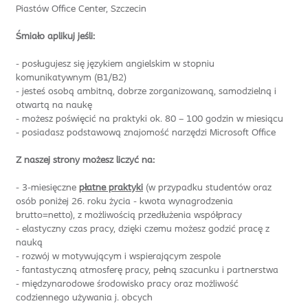
Piastów Office Center, Szczecin
Śmiało aplikuj jeśli:
- posługujesz się językiem angielskim w stopniu
komunikatywnym (B1/B2)
- jesteś osobą ambitną, dobrze zorganizowaną, samodzielną i
otwartą na naukę
- możesz poświęcić na praktyki ok. 80 – 100 godzin w miesiącu
- posiadasz podstawową znajomość narzędzi Microsoft Office
Z naszej strony możesz liczyć na:
- 3-miesięczne
płatne praktyki
(w przypadku studentów oraz
osób poniżej 26. roku życia - kwota wynagrodzenia
brutto=netto), z możliwością przedłużenia współpracy
- elastyczny czas pracy, dzięki czemu możesz godzić pracę z
nauką
- rozwój w motywującym i wspierającym zespole
- fantastyczną atmosferę pracy, pełną szacunku i partnerstwa
- międzynarodowe środowisko pracy oraz możliwość
codziennego używania j. obcych