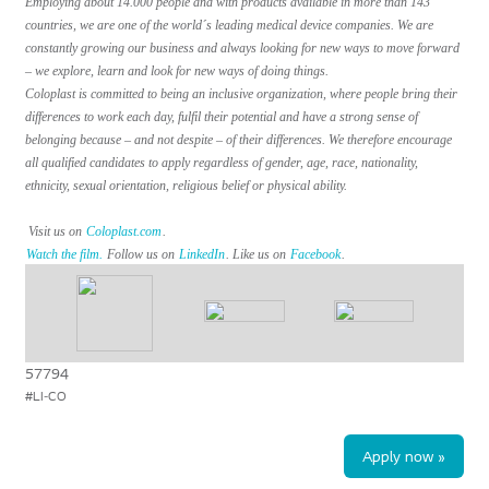
Employing about 14.000 people and with products available in more than 143
countries, we are one of the world´s leading medical device companies. We are
constantly growing our business and always looking for new ways to move forward
– we explore, learn and look for new ways of doing things.
Coloplast is committed to being an inclusive organization, where people bring their
differences to work each day, fulfil their potential and have a strong sense of
belonging because – and not despite – of their differences. We therefore encourage
all qualified candidates to apply regardless of gender, age, race, nationality,
ethnicity, sexual orientation, religious belief or physical ability.
Visit us on
Coloplast.com
.
Watch the film.
Follow us on
LinkedIn
. Like us on
Facebook
.
57794
#LI-CO
Apply now »