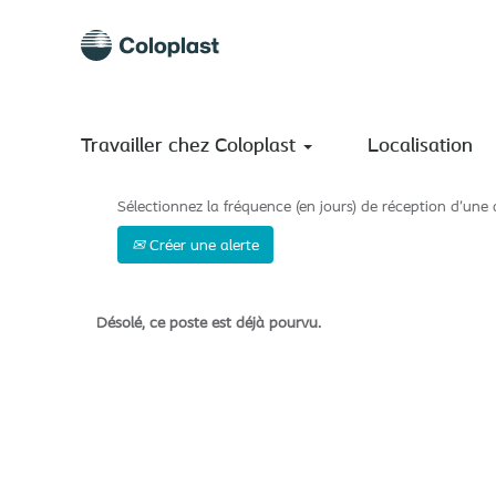
Rechercher par mot-clé
Afficher plus d’options
Travailler chez Coloplast
Localisation
Sélectionnez la fréquence (en jours) de réception d’une a
Créer une alerte
Désolé, ce poste est déjà pourvu.