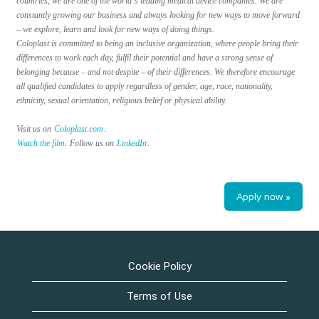
countries, we are one of the world´s leading medical device companies. We are
constantly growing our business and always looking for new ways to move forward
– we explore, learn and look for new ways of doing things.
Coloplast is committed to being an inclusive organization, where people bring their
differences to work each day, fulfil their potential and have a strong sense of
belonging because – and not despite – of their differences. We therefore encourage
all qualified candidates to apply regardless of gender, age, race, nationality,
ethnicity, sexual orientation, religious belief or physical ability.
Visit us on
Coloplast.com
.
Watch the film.
Follow us on
LinkedIn
.
Apply now »
Cookie Policy
Terms of Use