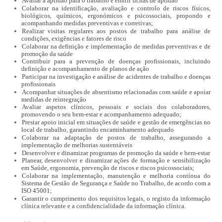
Avaliar a aptidão para o trabalho e emitir fichas de aptidão
Colaborar na identificação, avaliação e controlo de riscos físicos,
biológicos, químicos, ergonómicos e psicossociais, propondo e
acompanhando medidas preventivas e corretivas;
Realizar visitas regulares aos postos de trabalho para análise de
condições, exigências e fatores de risco
Colaborar na definição e implementação de medidas preventivas e de
promoção da saúde
Contribuir para a prevenção de doenças profissionais, incluindo
definição e acompanhamento de planos de ação
Participar na investigação e análise de acidentes de trabalho e doenças
profissionais
Acompanhar situações de absentismo relacionadas com saúde e apoiar
medidas de reintegração
Avaliar aspetos clínicos, pessoais e sociais dos colaboradores,
promovendo o seu bem-estar e acompanhamento adequado;
Prestar apoio inicial em situações de saúde e gestão de emergências no
local de trabalho, garantindo encaminhamento adequado
Colaborar na adaptação de postos de trabalho, assegurando a
implementação de melhorias sustentáveis
Desenvolver e dinamizar programas de promoção da saúde e bem‑estar
Planear, desenvolver e dinamizar ações de formação e sensibilização
em Saúde, ergonomia, prevenção de riscos e riscos psicossociais;
Colaborar na implementação, manutenção e melhoria contínua do
Sistema de Gestão de Segurança e Saúde no Trabalho, de acordo com a
ISO 45001;
Garantir o cumprimento dos requisitos legais, o registo da informação
clínica relevante e a confidencialidade da informação clínica.