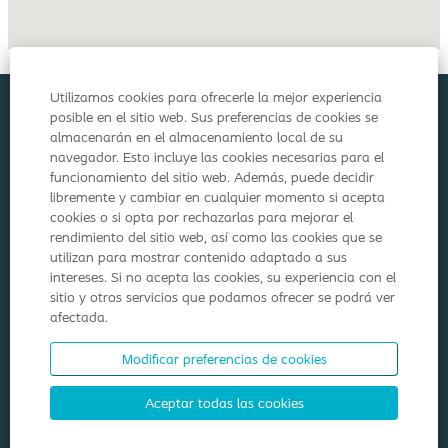
Utilizamos cookies para ofrecerle la mejor experiencia
posible en el sitio web. Sus preferencias de cookies se
Política de cookies
almacenarán en el almacenamiento local de su
navegador. Esto incluye las cookies necesarias para el
Aspectos legales
funcionamiento del sitio web. Además, puede decidir
libremente y cambiar en cualquier momento si acepta
Política de Privacidad
cookies o si opta por rechazarlas para mejorar el
rendimiento del sitio web, así como las cookies que se
utilizan para mostrar contenido adaptado a sus
intereses. Si no acepta las cookies, su experiencia con el
S
sitio y otros servicios que podamos ofrecer se podrá ver
e
afectada.
a
b
r
Modificar preferencias de cookies
e
e
n
Aceptar todas las cookies
u
Coloplast Group - Holtedam 1 - Humlebaek - DK 3050 -
n
Denmark
a