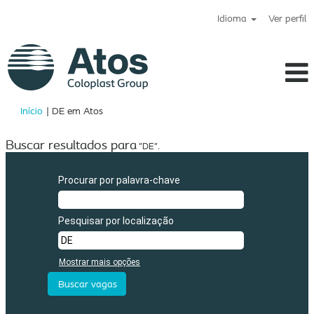
Idioma
Ver perfil
(página
Início
|
DE em Atos
atual)
Buscar resultados para
"DE".
Procurar por palavra-chave
Pesquisar por localização
Mostrar mais opções