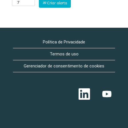
Criar alerta
Política de Privacidade
Termos de uso
Gerenciador de consentimento de cookies
A
A
b
b
r
r
e
e
e
e
m
m
u
u
m
m
a
a
n
n